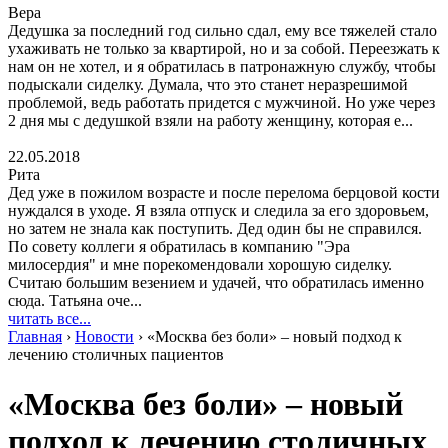
Вера
Дедушка за последний год сильно сдал, ему все тяжелей стало
ухаживать не только за квартирой, но и за собой. Переезжать к
нам он не хотел, и я обратилась в патронажную службу, чтобы
подыскали сиделку. Думала, что это станет неразрешимой
проблемой, ведь работать придется с мужчиной. Но уже через
2 дня мы с дедушкой взяли на работу женщину, которая е...
22.05.2018
Рита
Дед уже в пожилом возрасте и после перелома берцовой кости
нуждался в уходе. Я взяла отпуск и следила за его здоровьем,
но затем не знала как поступить. Дед один бы не справился.
По совету коллеги я обратилась в компанию "Эра
милосердия" и мне порекомендовали хорошую сиделку.
Считаю большим везением и удачей, что обратилась именно
сюда. Татьяна оче...
читать все...
Главная
›
Новости
›
«Москва без боли» – новый подход к
лечению столичных пациентов
«Москва без боли» – новый
подход к лечению столичных