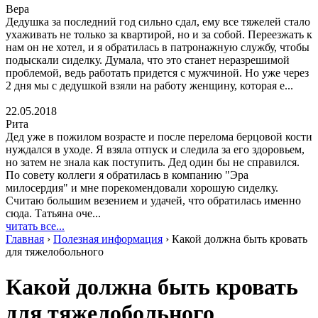
Вера
Дедушка за последний год сильно сдал, ему все тяжелей стало
ухаживать не только за квартирой, но и за собой. Переезжать к
нам он не хотел, и я обратилась в патронажную службу, чтобы
подыскали сиделку. Думала, что это станет неразрешимой
проблемой, ведь работать придется с мужчиной. Но уже через
2 дня мы с дедушкой взяли на работу женщину, которая е...
22.05.2018
Рита
Дед уже в пожилом возрасте и после перелома берцовой кости
нуждался в уходе. Я взяла отпуск и следила за его здоровьем,
но затем не знала как поступить. Дед один бы не справился.
По совету коллеги я обратилась в компанию "Эра
милосердия" и мне порекомендовали хорошую сиделку.
Считаю большим везением и удачей, что обратилась именно
сюда. Татьяна оче...
читать все...
Главная
›
Полезная информация
›
Какой должна быть кровать
для тяжелобольного
Какой должна быть кровать
для тяжелобольного