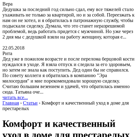
Вера
Дедушка за последний год сильно сдал, ему все тяжелей стало
ухаживать не только за квартирой, но и за собой. Переезжать к
нам он не хотел, и я обратилась в патронажную службу, чтобы
подыскали сиделку. Думала, что это станет неразрешимой
проблемой, ведь работать придется с мужчиной. Но уже через
2 дня мы с дедушкой взяли на работу женщину, которая е...
22.05.2018
Рита
Дед уже в пожилом возрасте и после перелома берцовой кости
нуждался в уходе. Я взяла отпуск и следила за его здоровьем,
но затем не знала как поступить. Дед один бы не справился.
По совету коллеги я обратилась в компанию "Эра
милосердия" и мне порекомендовали хорошую сиделку.
Считаю большим везением и удачей, что обратилась именно
сюда. Татьяна оче...
читать все...
Главная
›
Статьи
›
Комфорт и качественный уход в доме для
престарелых
Комфорт и качественный
уход в доме для престарелых